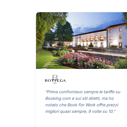
“Prima confrontavo sempre le tariffe su
Booking.com e sui siti diretti, ma ho
notato che Book For Work offre prezzi
migliori quasi sempre, 9 volte su 10.”