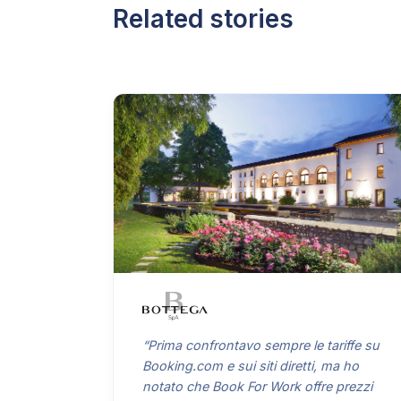
Related stories
“Prima confrontavo sempre le tariffe su
Booking.com e sui siti diretti, ma ho
notato che Book For Work offre prezzi