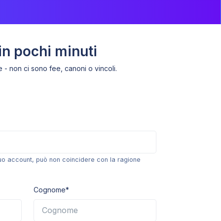
 in pochi minuti
 - non ci sono fee, canoni o vincoli.
Prezzi esclusivi B2B
Centri
amo specializzati nel servizio di alloggi. Risparmio
tuo account, può non coincidere con la ragione
assicurato grazie alla nsotra formula magica.
Tutti i dati
Cognome*