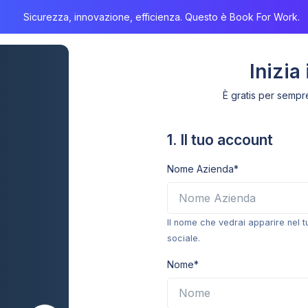
Sicurezza, innovazione, efficienza. Questo è Book For Work.
Inizia
È gratis per sempre
1. Il tuo account
Nome Azienda*
Assistenza 24h
Italiana, umana, professionale. In molti ci scelgono
Si
Il nome che vedrai apparire nel 
per questo.
sociale.
Nome*